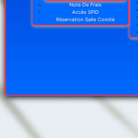
Note De Frais
Accès SPID
Réservation Salle Comité