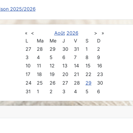
ison 2025/2026
«
<
Août
2026
>
»
L
Ma
Me
J
V
S
D
27
28
29
30
31
1
2
3
4
5
6
7
8
9
10
11
12
13
14
15
16
17
18
19
20
21
22
23
24
25
26
27
28
29
30
31
1
2
3
4
5
6