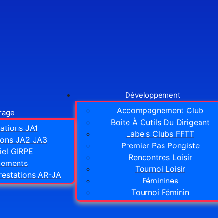
Développement
Accompagnement Club
trage
Boite À Outils Du Dirigeant
ations JA1
Labels Clubs FFTT
ions JA2 JA3
Premier Pas Pongiste
iel GIRPE
Rencontres Loisir
lements
Tournoi Loisir
restations AR-JA
Féminines
Tournoi Féminin